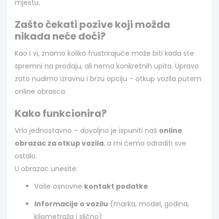
mjestu.
Zašto čekati pozive koji možda
nikada neće doći?
Kao i vi, znamo koliko frustrirajuće može biti kada ste
spremni na prodaju, ali nema konkretnih upita. Upravo
zato nudimo izravnu i brzu opciju – otkup vozila putem
online obrasca.
Kako funkcionira?
Vrlo jednostavno – dovoljno je ispuniti naš
online
obrazac za otkup vozila
, a mi ćemo odraditi sve
ostalo.
U obrazac unesite:
Vaše osnovne
kontakt podatke
Informacije o vozilu
(marka, model, godina,
kilometraža i slično)