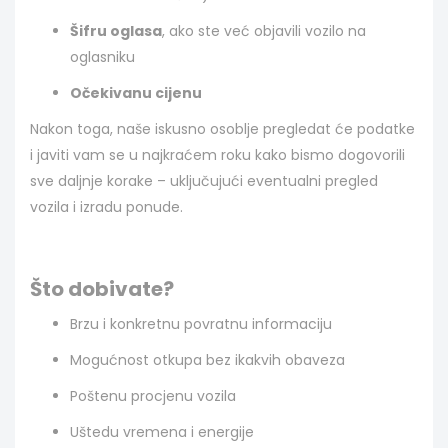
Šifru oglasa
, ako ste već objavili vozilo na
oglasniku
Očekivanu cijenu
Nakon toga, naše iskusno osoblje pregledat će podatke
i javiti vam se u najkraćem roku kako bismo dogovorili
sve daljnje korake – uključujući eventualni pregled
vozila i izradu ponude.
Što dobivate?
Brzu i konkretnu povratnu informaciju
Mogućnost otkupa bez ikakvih obaveza
Poštenu procjenu vozila
Uštedu vremena i energije