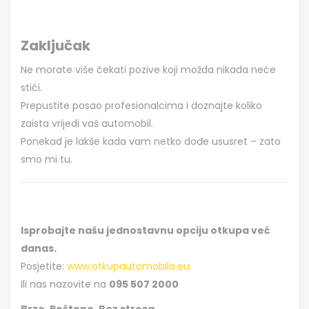
Zaključak
Ne morate više čekati pozive koji možda nikada neće
stići.
Prepustite posao profesionalcima i doznajte koliko
zaista vrijedi vaš automobil.
Ponekad je lakše kada vam netko dođe ususret – zato
smo mi tu.
Isprobajte našu jednostavnu opciju otkupa već
danas.
Posjetite:
www.otkupautomobila.eu
Ili nas nazovite na
095 507 2000
Brzo. Pošteno. Bez stresa.