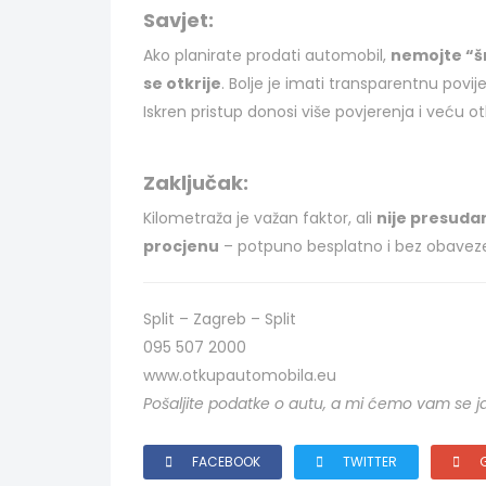
Savjet:
Ako planirate prodati automobil,
nemojte “šm
se otkrije
. Bolje je imati transparentnu povije
Iskren pristup donosi više povjerenja i veću o
Zaključak:
Kilometraža je važan faktor, ali
nije presuda
procjenu
– potpuno besplatno i bez obavez
Split – Zagreb – Split
095 507 2000
www.otkupautomobila.eu
Pošaljite podatke o autu, a mi ćemo vam se j
FACEBOOK
TWITTER