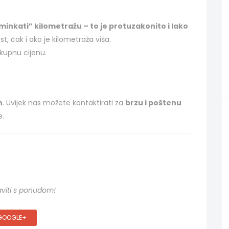
inkati” kilometražu – to je protuzakonito i lako
st, čak i ako je kilometraža viša.
tkupnu cijenu.
n
. Uvijek nas možete kontaktirati za
brzu i poštenu
e.
aviti s ponudom!
GOOGLE+