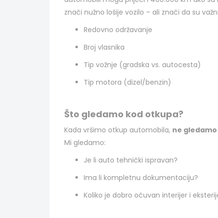
znači nužno lošije vozilo – ali znači da su važni 
Redovno održavanje
Broj vlasnika
Tip vožnje (gradska vs. autocesta)
Tip motora (dizel/benzin)
Što gledamo kod otkupa?
Kada vršimo otkup automobila,
ne gledamo 
Mi gledamo:
Je li auto tehnički ispravan?
Ima li kompletnu dokumentaciju?
Koliko je dobro očuvan interijer i eksterij