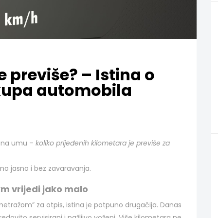
e previše? – Istina o
tkupa automobila
je na umu –
koliko prijeđenih kilometara je previše za
mo jasno i bez zavaravanja.
km vrijedi jako malo
lometražom” za otpis, istina je potpuno drugačija. Danas
dovito servisirani i pažljivo voženi. Više kilometara ne