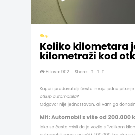
Blog
Koliko kilometara j
kilometraži kod o
Hitova: 902
Share:
Kupci i prodavatelji često imaju jedno pitan
otkup automobila?
Odgovor nije jednostavan, ali vam ga donosi
Mit: Automobil s više od 200.000 
Iako se često misli da je vozilo s “velikom ki
automobili mogu prijeći i 400.000 km ako su re