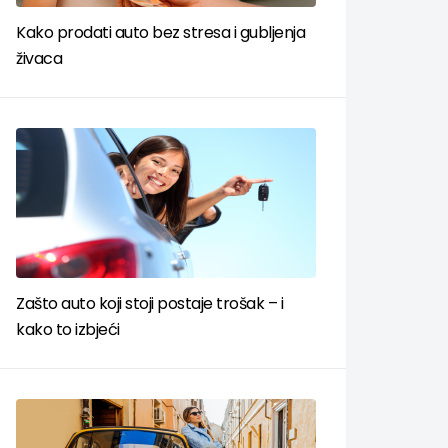
Kako prodati auto bez stresa i gubljenja
živaca
Zašto auto koji stoji postaje trošak – i
kako to izbjeći