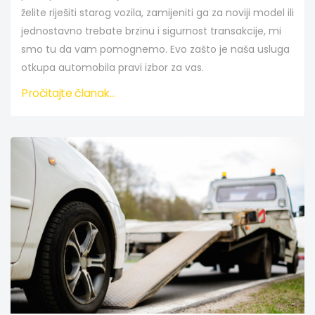
želite riješiti starog vozila, zamijeniti ga za noviji model ili
jednostavno trebate brzinu i sigurnost transakcije, mi
smo tu da vam pomognemo. Evo zašto je naša usluga
otkupa automobila pravi izbor za vas.
Pročitajte članak...