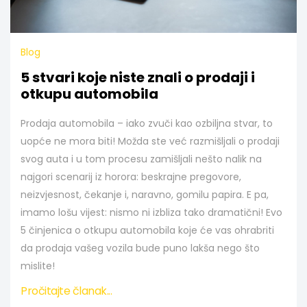
Blog
5 stvari koje niste znali o prodaji i
otkupu automobila
Prodaja automobila – iako zvuči kao ozbiljna stvar, to
uopće ne mora biti! Možda ste već razmišljali o prodaji
svog auta i u tom procesu zamišljali nešto nalik na
najgori scenarij iz horora: beskrajne pregovore,
neizvjesnost, čekanje i, naravno, gomilu papira. E pa,
imamo lošu vijest: nismo ni izbliza tako dramatični! Evo
5 činjenica o otkupu automobila koje će vas ohrabriti
da prodaja vašeg vozila bude puno lakša nego što
mislite!
Pročitajte članak...