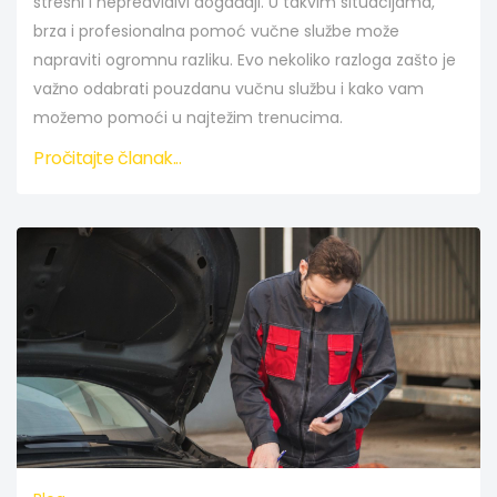
stresni i nepredvidivi događaji. U takvim situacijama,
brza i profesionalna pomoć vučne službe može
napraviti ogromnu razliku. Evo nekoliko razloga zašto je
važno odabrati pouzdanu vučnu službu i kako vam
možemo pomoći u najtežim trenucima.
Pročitajte članak...