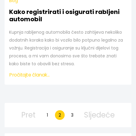
Blog
Kako registrirati i osigurati rabljeni
automobil
Kupnja rabljenog automobila često zahtijeva nekoliko
dodatnih koraka kako bi vozilo bilo potpuno legalno za
vožnju. Registracija i osiguranje su ključni dijelovi tog
procesa, a mi vam donosimo sve što trebate znati
kako biste to obavili bez stresa.
Pročitajte članak...
Pret
Sljedeće
1
2
3