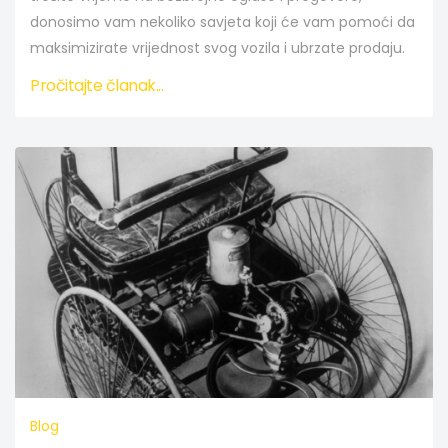
donosimo vam nekoliko savjeta koji će vam pomoći da
maksimizirate vrijednost svog vozila i ubrzate prodaju.
Pročitajte članak...
Blog