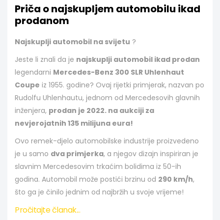
Priča o najskupljem automobilu ikad
prodanom
Najskuplji automobil na svijetu
?
Jeste li znali da je
najskuplji automobil ikad prodan
legendarni
Mercedes-Benz 300 SLR Uhlenhaut
Coupe
iz 1955. godine? Ovaj rijetki primjerak, nazvan po
Rudolfu Uhlenhautu, jednom od Mercedesovih glavnih
inženjera,
prodan je 2022. na aukciji za
nevjerojatnih 135 milijuna eura!
Ovo remek-djelo automobilske industrije proizvedeno
je u samo
dva primjerka
, a njegov dizajn inspiriran je
slavnim Mercedesovim trkaćim bolidima iz 50-ih
godina. Automobil može postići brzinu od
290 km/h
,
što ga je činilo jednim od najbržih u svoje vrijeme!
Pročitajte članak...