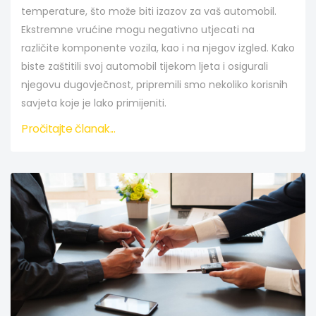
temperature, što može biti izazov za vaš automobil.
Ekstremne vrućine mogu negativno utjecati na
različite komponente vozila, kao i na njegov izgled. Kako
biste zaštitili svoj automobil tijekom ljeta i osigurali
njegovu dugovječnost, pripremili smo nekoliko korisnih
savjeta koje je lako primijeniti.
Pročitajte članak...