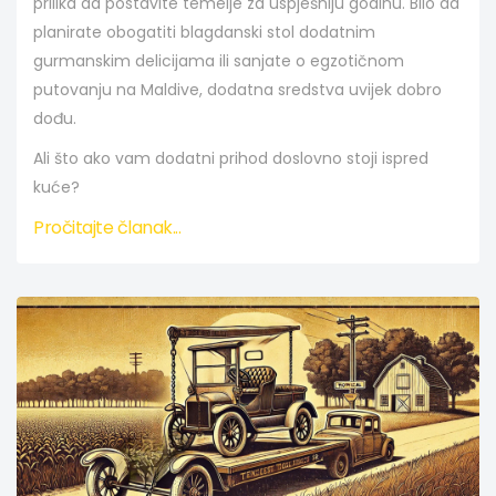
prilika da postavite temelje za uspješniju godinu. Bilo da
planirate obogatiti blagdanski stol dodatnim
gurmanskim delicijama ili sanjate o egzotičnom
putovanju na Maldive, dodatna sredstva uvijek dobro
dođu.
Ali što ako vam dodatni prihod doslovno stoji ispred
kuće?
Pročitajte članak...