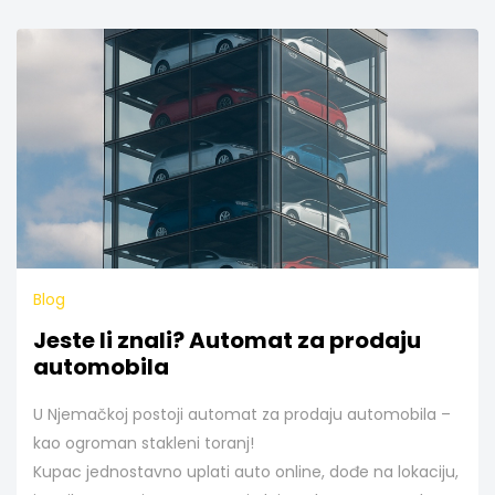
Blog
Jeste li znali? Automat za prodaju
automobila
U Njemačkoj postoji automat za prodaju automobila –
kao ogroman stakleni toranj!
Kupac jednostavno uplati auto online, dođe na lokaciju,